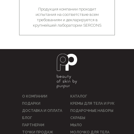
Продукция компании проходит
испытания на соответствие всем
требованиям и декларируется в
крупнейшей лаборатории SERCONS
О КОМПАНИИ
КАТАЛОГ
ПОДАРКИ
КРЕМЫ ДЛЯ ТЕЛА И РУК
ДОСТАВКА И ОПЛАТА
ПОДАРОЧНЫЕ НАБОРЫ
БЛОГ
СКРАБЫ
ПАРТНЕРАМ
МЫЛО
ТОЧКИ ПРОДАЖ
МОЛОЧКО ДЛЯ ТЕЛА